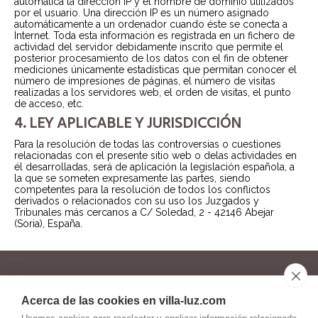
automática la dirección IP y el nombre de dominio utilizados
por el usuario. Una dirección IP es un número asignado
automáticamente a un ordenador cuando éste se conecta a
Internet. Toda esta información es registrada en un fichero de
actividad del servidor debidamente inscrito que permite el
posterior procesamiento de los datos con el fin de obtener
mediciones únicamente estadísticas que permitan conocer el
número de impresiones de páginas, el número de visitas
realizadas a los servidores web, el orden de visitas, el punto
de acceso, etc.
4. LEY APLICABLE Y JURISDICCIÓN
Para la resolución de todas las controversias o cuestiones
relacionadas con el presente sitio web o delas actividades en
él desarrolladas, será de aplicación la legislación española, a
la que se someten expresamente las partes, siendo
competentes para la resolución de todos los conflictos
derivados o relacionados con su uso los Juzgados y
Tribunales más cercanos a C/ Soledad, 2 - 42146 Abejar
(Soria), España.
655.594.985
Acerca de las cookies en villa-luz.com
975.373.117